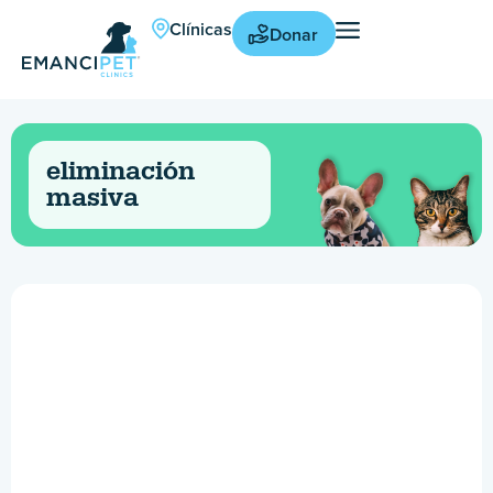
Clínicas
Donar
eliminación
masiva