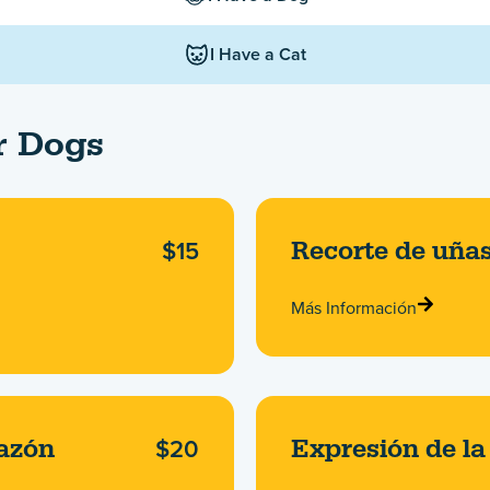
I Have a Cat
or Dogs
$15
Recorte de uña
Más Información
$20
razón
Expresión de la