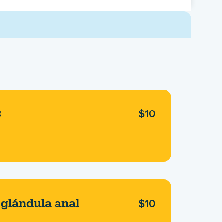
$10
s
$10
 glándula anal